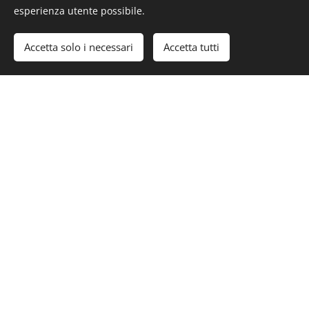
esperienza utente possibile.
Iscriviti al nostro servizio gratuito di newsletter
Accetta solo i necessari
Accetta tutti
Email
iscritti da www.motonaveprincipessa.it
Policy AntiSPAM garantita da
Call to action finale
Prenota la tua giornata in mare con motonave Adriatic
Princess III
Sali a bordo della Adriatic Princess III e scopri il fascino
della Riviera vista dal mare, tra panorami unici, cucina
marinara e momenti da ricordare.